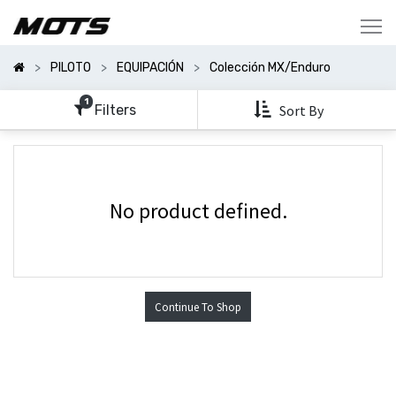
Mostrar
Categorías
PILOTO
EQUIPACIÓN
Colección MX/Enduro
Mostrar
Opciones
1
Filters
Sort By
No product defined.
Continue To Shop