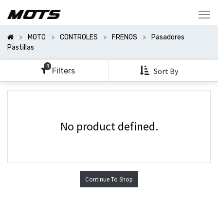
Mostrar
Categorías
MOTO
CONTROLES
FRENOS
Pasadores
Mostrar
Pastillas
Opciones
1
Filters
Sort By
No product defined.
Continue To Shop