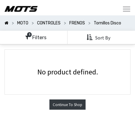
Mostrar
Categorías
MOTO
CONTROLES
FRENOS
Tornillos Disco
Mostrar
Opciones
1
Filters
Sort By
No product defined.
Continue To Shop