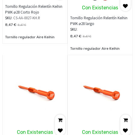
Tornillo Regulación Relentín Keihin
Con Existencias
PWK ⌀28 Corto Rojo
SKU:
CS-AA-0027-KH.R
Tornillo Regulación Relentín Keihin
PWK ⌀28 largo
8,47
€
8,47
€
SKU:
8,47
€
8,47
€
Tornillo regulador Aire Keihin
28mm
Regula el Aire de tu carburador
Tornillo regulador Aire Keihin
keihin con este tornillo sin
28mm
necesidad de herramienta
Regula el Aire de tu carburador
Fabricado en aluminio Cnc
keihin con este tornillo sin
mecanizado.
necesidad de herramienta
Fabricado en aluminio Cnc
mecanizado
Con Existencias
Con Existencias