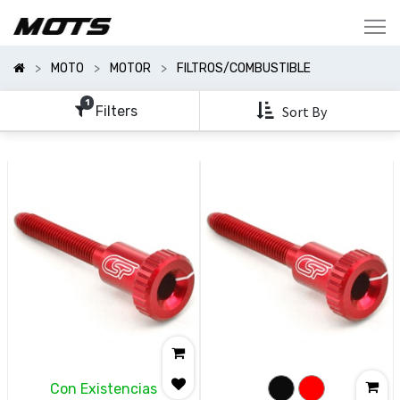
Mostrar
Categorías
MOTO
MOTOR
FILTROS/COMBUSTIBLE
Mostrar
Opciones
1
Filters
Sort By
Clear
All
Filters
Con Existencias