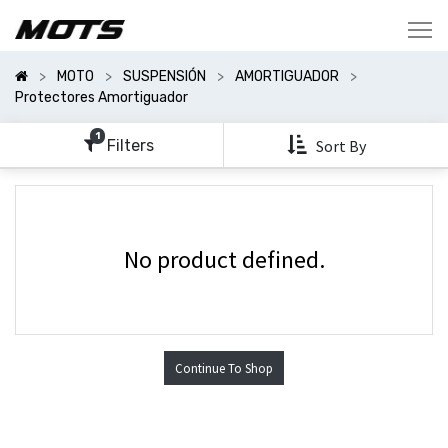
Mostrar
Categorías
MOTO
SUSPENSIÓN
AMORTIGUADOR
Mostrar
Protectores Amortiguador
Opciones
1
Filters
Sort By
No product defined.
Continue To Shop