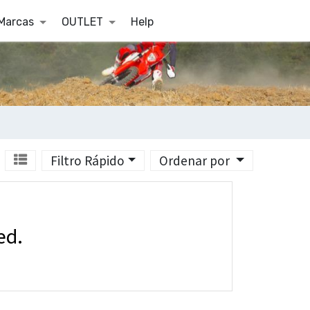
Marcas
OUTLET
Help
Filtro Rápido
Ordenar por
ed.