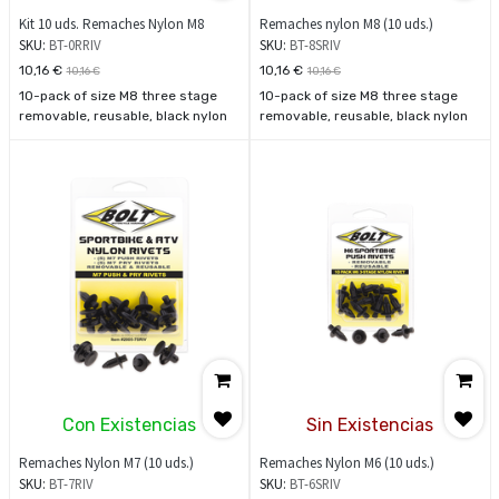
Kit 10 uds. Remaches Nylon M8
Remaches nylon M8 (10 uds.)
SKU:
BT-0RRIV
SKU:
BT-8SRIV
10,16
€
10,16
€
10,16
€
10,16
€
10-pack of size M8 three stage
10-pack of size M8 three stage
removable, reusable, black nylon
removable, reusable, black nylon
push rivets.
push rivets.
Con Existencias
Sin Existencias
Remaches Nylon M7 (10 uds.)
Remaches Nylon M6 (10 uds.)
SKU:
BT-7RIV
SKU:
BT-6SRIV