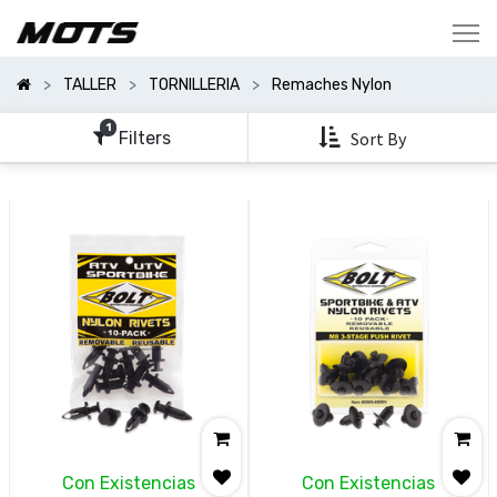
Mostrar
Categorías
TALLER
TORNILLERIA
Remaches Nylon
Mostrar
Opciones
1
Filters
Sort By
Clear
All
Filters
Con Existencias
Con Existencias