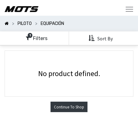
Mostrar
Categorías
PILOTO
EQUIPACIÓN
Mostrar
Opciones
1
Filters
Sort By
No product defined.
Continue To Shop