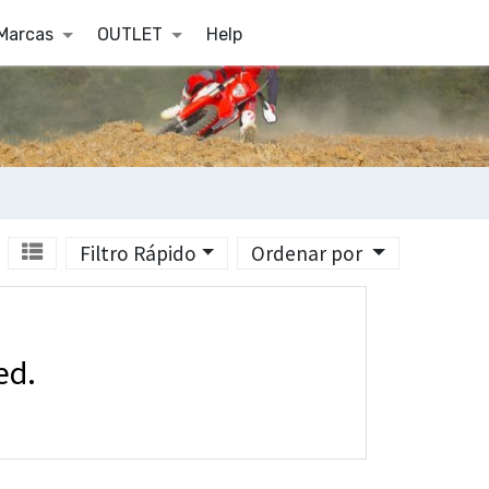
Marcas
OUTLET
Help
Filtro Rápido
Ordenar por
ed.