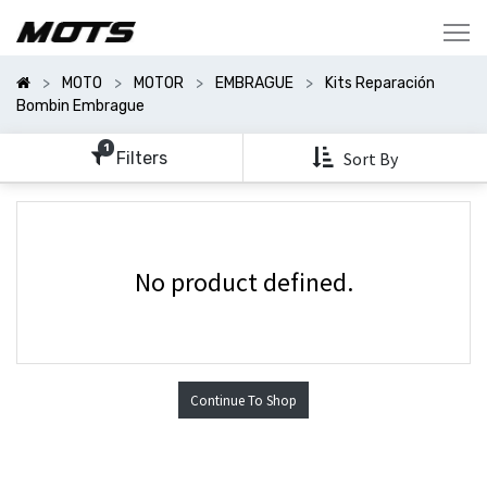
Mostrar
Categorías
MOTO
MOTOR
EMBRAGUE
Kits Reparación
Mostrar
Bombin Embrague
Opciones
1
Filters
Sort By
No product defined.
Continue To Shop