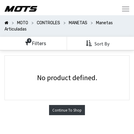
Mostrar
Categorías
MOTO
CONTROLES
MANETAS
Manetas
Mostrar
Articuladas
Opciones
1
Filters
Sort By
No product defined.
Continue To Shop