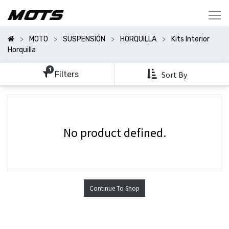
Mostrar
Categorías
MOTO
SUSPENSIÓN
HORQUILLA
Kits Interior
Mostrar
Horquilla
Opciones
1
Filters
Sort By
No product defined.
Continue To Shop