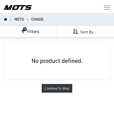
Mostrar
Categorías
MOTO
CHASIS
Mostrar
Opciones
1
Filters
Sort By
No product defined.
Continue To Shop