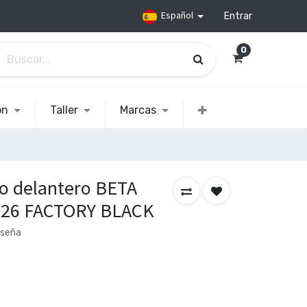
Español
Entrar
0
ón
Taller
Marcas
so delantero BETA
026 FACTORY BLACK
eseña