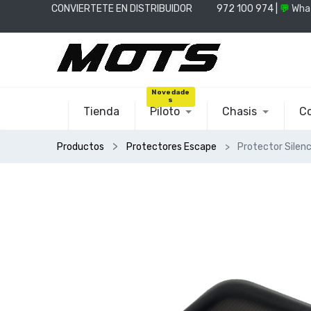
CONVIERTETE EN DISTRIBUIDOR
📞
972 100 974 |
💬
Wha
Novedade
s
Tienda
Piloto
Chasis
Co
Productos
Protectores Escape
Protector Sile