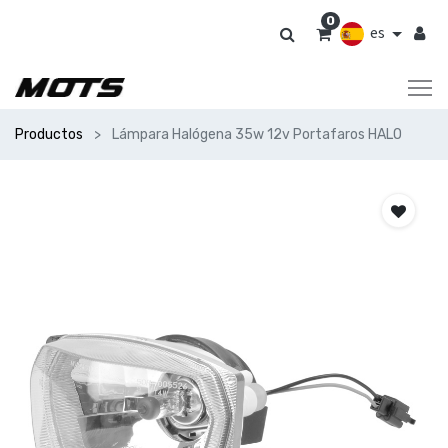
0
es
Productos
Lámpara Halógena 35w 12v Portafaros HALO