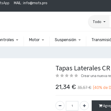
tsApp
MAIL :
info@mots.pro
Todo
ntroles
Motor
Suspensión
Transmisi
Tapas Laterales CR
Crear una nueva r
21,34
€
35,57
€
(40%
de D
Agreg