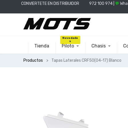
CONVIERTETE EN DISTRIBUIDOR
📞
972 100 974 |
💬
Wha
Novedade
s
Tienda
Piloto
Chasis
Co
Productos
Tapas Laterales CRF50(04-17) Blanco