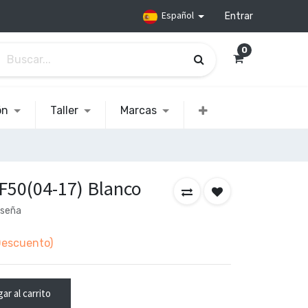
Español
Entrar
0
ón
Taller
Marcas
F50(04-17) Blanco
eseña
escuento)
ar al carrito