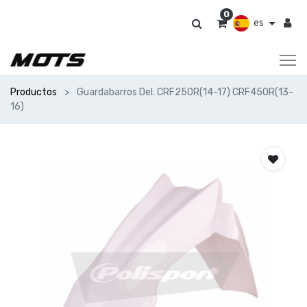
0
es
Productos
Guardabarros Del. CRF250R(14-17) CRF450R(13-
16)