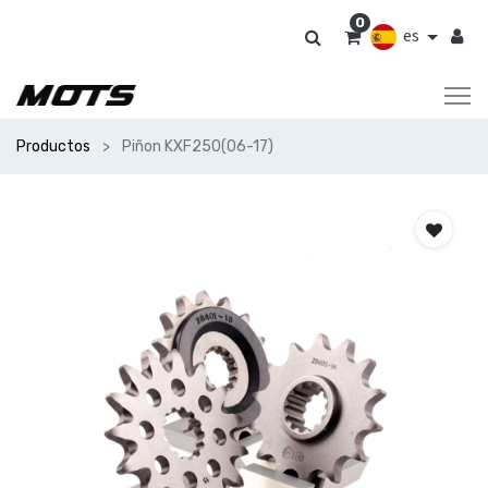
0
es
Productos
Piñon KXF250(06-17)