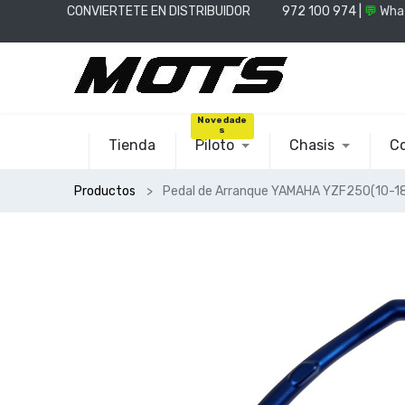
CONVIERTETE EN DISTRIBUIDOR
📞
972 100 974 |
💬
Wha
Novedade
s
Tienda
Piloto
Chasis
Co
Productos
Pedal de Arranque YAMAHA YZF250(10-1