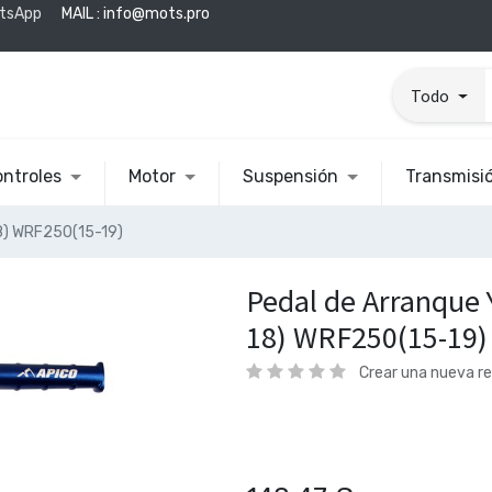
tsApp
MAIL :
info@mots.pro
Todo
ntroles
Motor
Suspensión
Transmisi
8) WRF250(15-19)
Pedal de Arranque
18) WRF250(15-19)
Crear una nueva r