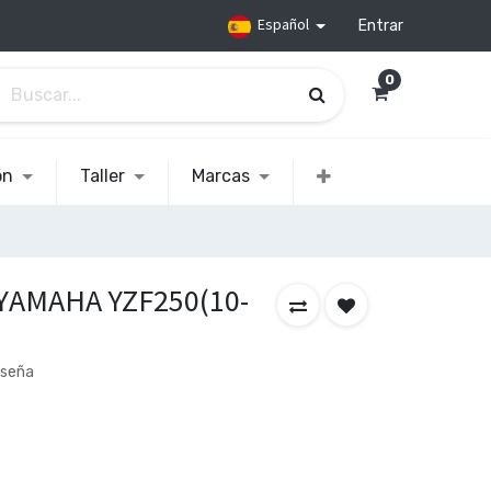
Español
Entrar
0
ón
Taller
Marcas
 YAMAHA YZF250(10-
eseña