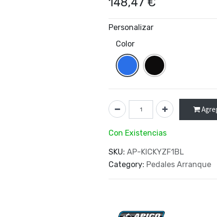
148,47
€
Personalizar
Color
Agreg
Con Existencias
SKU:
AP-KICKYZF1BL
Category:
Pedales Arranque