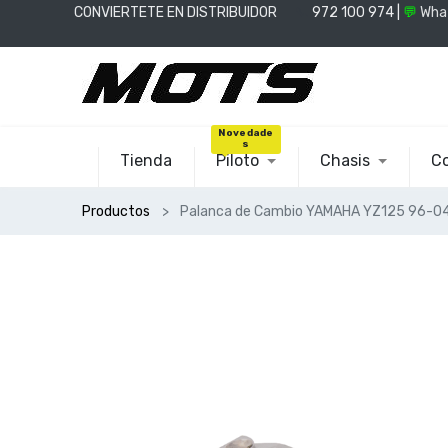
CONVIERTETE EN DISTRIBUIDOR
📞
972 100 974 |
💬
Wha
Novedade
s
Tienda
Piloto
Chasis
Co
Productos
Palanca de Cambio YAMAHA YZ125 96-0