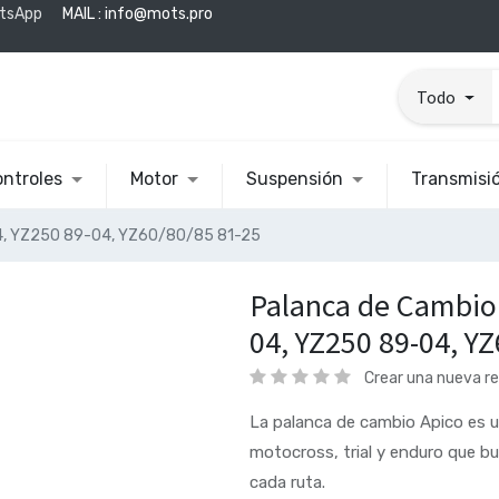
tsApp
MAIL :
info@mots.pro
Todo
ntroles
Motor
Suspensión
Transmisi
4, YZ250 89-04, YZ60/80/85 81-25
Palanca de Cambio
04, YZ250 89-04, Y
Crear una nueva r
La palanca de cambio Apico es u
motocross, trial y enduro que bu
cada ruta.