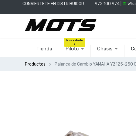
CONVIERTETE EN DISTRIBUIDOR
📞
972 100 974 |
💬
Wha
Novedade
s
Tienda
Piloto
Chasis
Co
Productos
Palanca de Cambio YAMAHA YZ125-250 