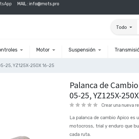
tsApp
MAIL :
info@mots.pro
Todo
ntroles
Motor
Suspensión
Transmisi
05-25, YZ125X-250X 16-25
Palanca de Cambi
05-25, YZ125X-250X
Crear una nueva r
La palanca de cambio Apico es u
motocross, trial y enduro que bu
cada ruta.