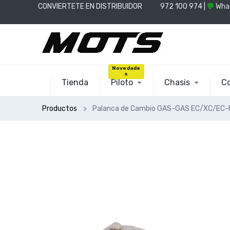
CONVIERTETE EN DISTRIBUIDOR
📞
972 100 974 |
💬
Wha
Novedade
s
Tienda
Piloto
Chasis
Co
Productos
Palanca de Cambio GAS-GAS EC/XC/EC-F