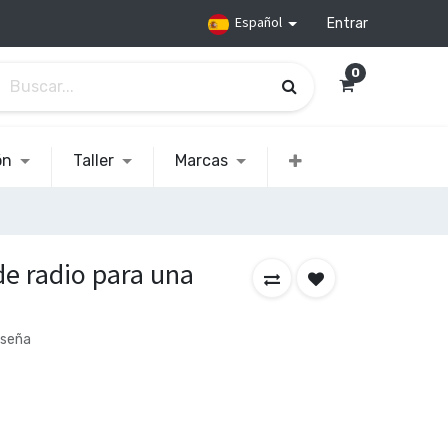
Español
Entrar
0
ón
Taller
Marcas
de radio para una
eseña