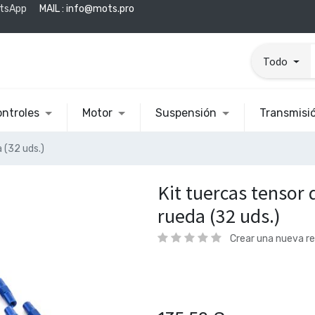
tsApp
MAIL :
info@mots.pro
Todo
ntroles
Motor
Suspensión
Transmisi
 (32 uds.)
Kit tuercas tensor 
rueda (32 uds.)
Crear una nueva r