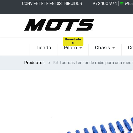
CONVIERTETE EN DISTRIBUIDOR
📞
972 100 974 |
💬
Wha
Novedade
s
Tienda
Piloto
Chasis
Co
Productos
Kit tuercas tensor de radio para una rueda