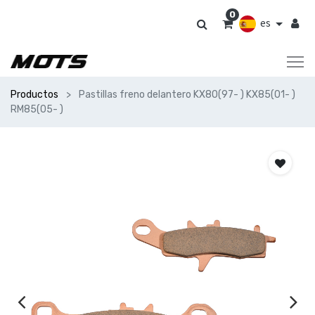
0
es
Productos
Pastillas freno delantero KX80(97- ) KX85(01- )
RM85(05- )