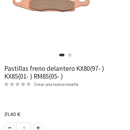
Pastillas freno delantero KX80(97- )
KX85(01- ) RM85(05- )
Crear una nueva reseña
31,40
€