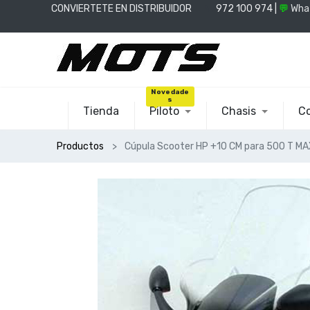
CONVIERTETE EN DISTRIBUIDOR
📞
972 100 974 |
💬
Wha
Novedade
s
Tienda
Piloto
Chasis
Co
Productos
Cúpula Scooter HP +10 CM para 500 T M