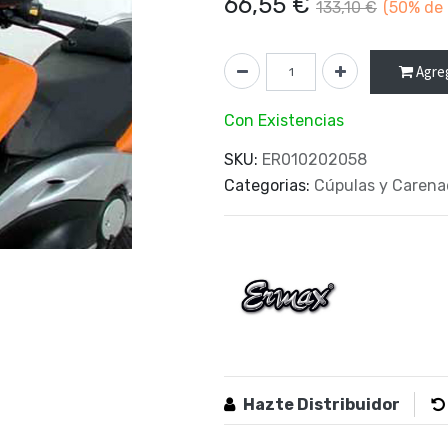
66,55
€
133,10
€
(50%
de 
Agreg
Con Existencias
SKU:
ER010202058
Categorias:
Cúpulas y Carena
Hazte Distribuidor