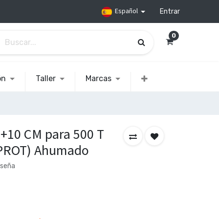
Español
Entrar
0
ón
Taller
Marcas
 +10 CM para 500 T
PROT) Ahumado
eseña