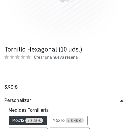
Tornillo Hexagonal (10 uds.)
Crear una nueva reseña
3,93
€
Personalizar
Medidas Tornillería
M6x12
M6x16
+
3,25
€
+
3,45
€