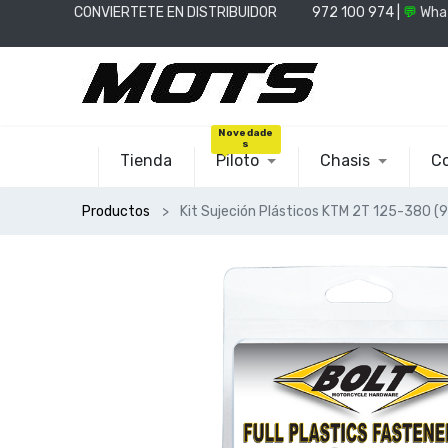
CONVIERTETE EN DISTRIBUIDOR
📞
972 100 974 |
💬
Wha
Novedade
s
Tienda
Piloto
Chasis
Co
Productos
Kit Sujeción Plásticos KTM 2T 125-380 (