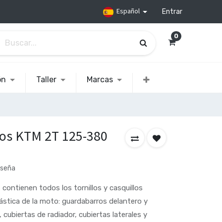
Español
Entrar
0
ón
Taller
Marcas
icos KTM 2T 125-380
eseña
 contienen todos los tornillos y casquillos
lástica de la moto: guardabarros delantero y
, cubiertas de radiador, cubiertas laterales y