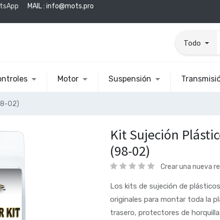
tsApp
MAIL :
info@mots.pro
Todo
ntroles
Motor
Suspensión
Transmisi
98-02)
Kit Sujeción Plást
(98-02)
Crear una nueva r
Los kits de sujeción de plásticos
originales para montar toda la p
trasero, protectores de horquilla