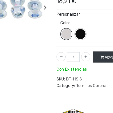
16,21
€
Personalizar
Color
Agreg
Con Existencias
SKU:
BT-HS.S
Category:
Tornillos Corona