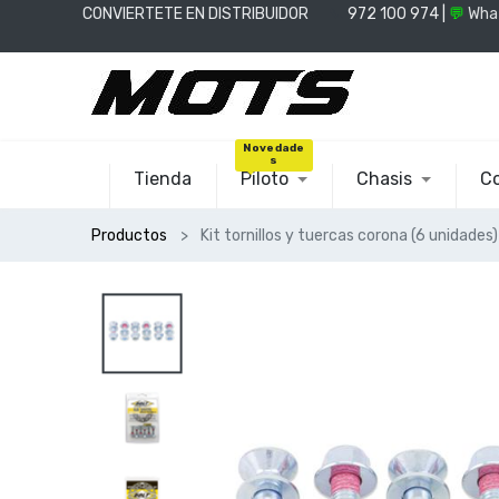
CONVIERTETE EN DISTRIBUIDOR
📞
972 100 974 |
💬
Wha
Novedade
s
Tienda
Piloto
Chasis
Co
Productos
Kit tornillos y tuercas corona (6 unidades)