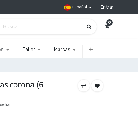
Español
Entrar
0
ón
Taller
Marcas
cas corona (6
eseña