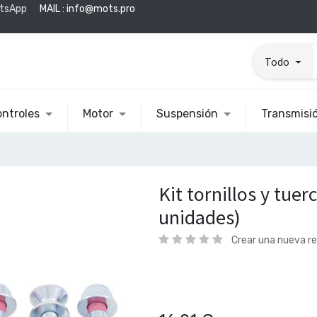
tsApp
MAIL :
info@mots.pro
Todo
ntroles
Motor
Suspensión
Transmisi
Kit tornillos y tuer
unidades)
Crear una nueva r