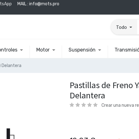
tsApp
MAIL :
info@mots.pro
Todo
ntroles
Motor
Suspensión
Transmisi
) Delantera
Pastillas de Freno
Delantera
Crear una nueva r