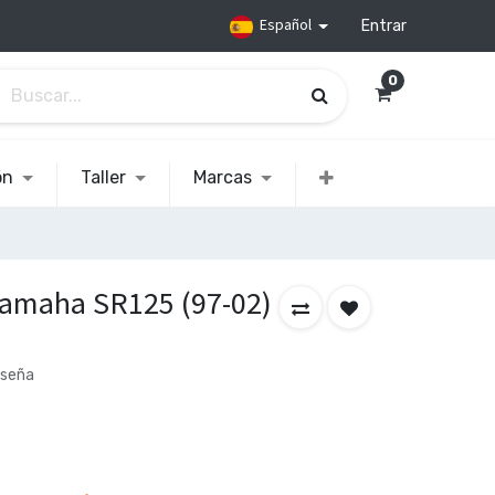
Español
Entrar
0
ón
Taller
Marcas
 Yamaha SR125 (97-02)
eseña