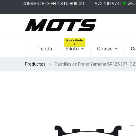
CONVIERTETE EN DISTRIBUIDOR
📞
972 100 974 |
💬
Wha
Novedade
s
Tienda
Piloto
Chasis
Co
Productos
Pastillas de Freno Yamaha SR125 (97-02