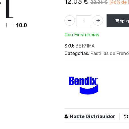
12,03
€
22,26
€
(46%
de 
Agreg
Con Existencias
SKU:
BE191MA
Categorias:
Pastillas de Freno
Hazte Distribuidor