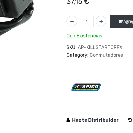
37,15
€
Agreg
Con Existencias
SKU:
AP-KILLSTARTCRFX
Category:
Conmutadores
Hazte Distribuidor