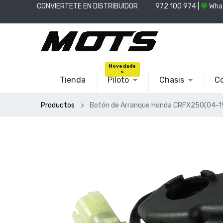
CONVIERTETE EN DISTRIBUIDOR
📞
972 100 974 |
💬
Wha
Novedade
s
Tienda
Piloto
Chasis
Co
Productos
Botón de Arranque Honda CRFX250(04-