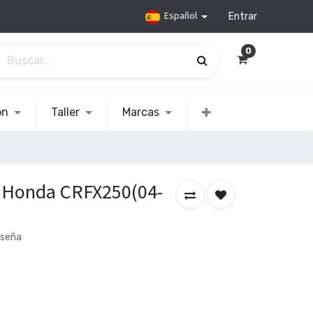
Español
Entrar
0
ón
Taller
Marcas
 Honda CRFX250(04-
eseña