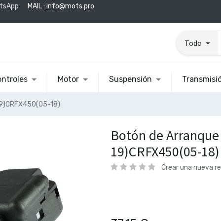
tsApp
MAIL :
info@mots.pro
Todo
ntroles
Motor
Suspensión
Transmisi
19)CRFX450(05-18)
Botón de Arranque
19)CRFX450(05-18)
Crear una nueva r