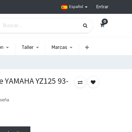
Español
Entrar
0
ón
Taller
Marcas
e YAMAHA YZ125 93-
eseña