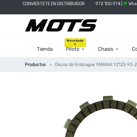
CONVIERTETE EN DISTRIBUIDOR
📞
972 100 974 |
💬
Wha
Novedade
s
Tienda
Piloto
Chasis
Co
Productos
Discos de Embrague YAMAHA YZ125 93-2