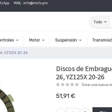
tsApp
MAIL :
info@mots.pro
Todo
ntroles
Motor
Suspensión
Transmisi
6, YZ125X 20-26
Discos de Embragu
26, YZ125X 20-26
Crear una nueva r
51,91
€