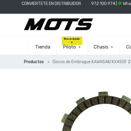
CONVIERTETE EN DISTRIBUIDOR
📞
972 100 974 |
💬
Wha
Novedade
s
Tienda
Piloto
Chasis
Co
Productos
Discos de Embrague KAWASAKI KX450F 2