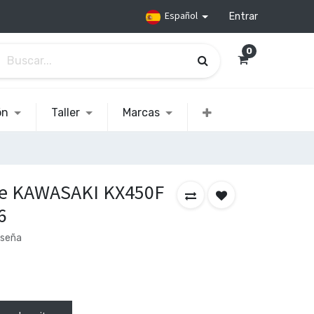
Español
Entrar
0
ón
Taller
Marcas
ue KAWASAKI KX450F
6
eseña