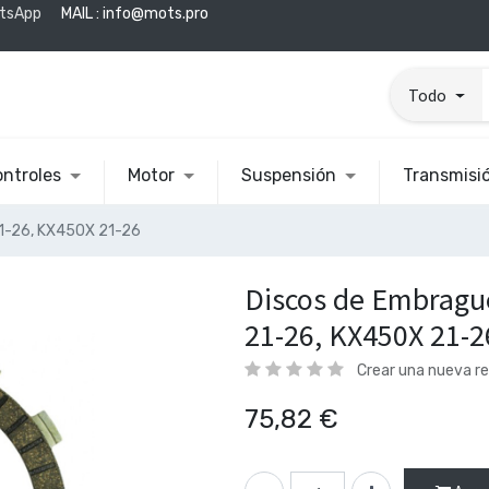
tsApp
MAIL :
info@mots.pro
Todo
ntroles
Motor
Suspensión
Transmisi
1-26, KX450X 21-26
Discos de Embrag
21-26, KX450X 21-2
Crear una nueva r
75,82
€