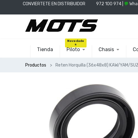
CONVIERTETE EN DISTRIBUIDOR
📞
972 100 974 |
💬
Wha
Novedade
s
Tienda
Piloto
Chasis
Co
Productos
Reten Horquilla (36x48x8) KAW/YAM/SU