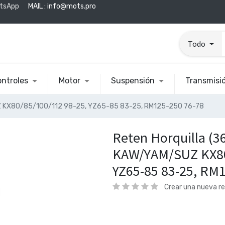
tsApp
MAIL :
info@mots.pro
Todo
ntroles
Motor
Suspensión
Transmisi
Z KX80/85/100/112 98-25, YZ65-85 83-25, RM125-250 76-78
Reten Horquilla (3
KAW/YAM/SUZ KX80
YZ65-85 83-25, RM
Crear una nueva r