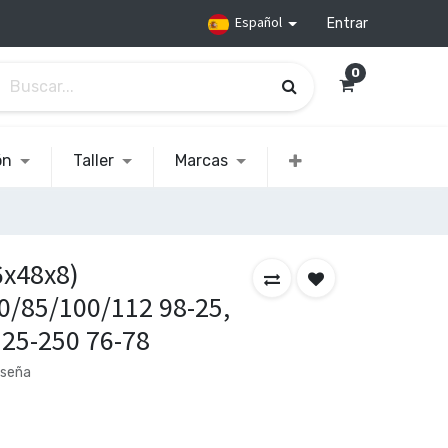
Español
Entrar
0
ón
Taller
Marcas
6x48x8)
/85/100/112 98-25,
125-250 76-78
eseña