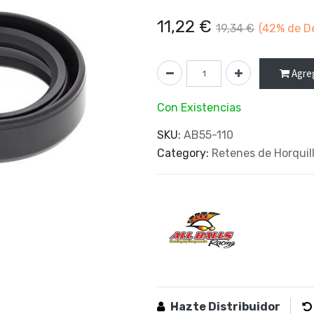
11,22
€
19,34
€
(42%
de D
Agreg
Con Existencias
SKU:
AB55-110
Category:
Retenes de Horquil
Hazte Distribuidor