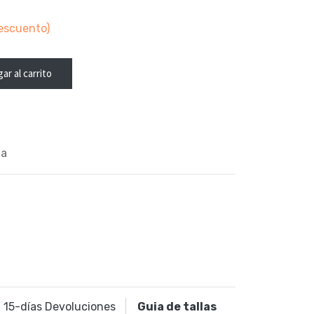
escuento)
ar al carrito
la
15
-días Devoluciones
Guia de tallas