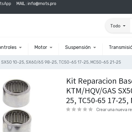
tsApp
MAIL :
info@mots.pro
Todo
ntroles
Motor
Suspensión
Transmisi
S SX50 10-25, SX60/65 98-25, TC50-65 17-25, MC50-65 21-25
Kit Reparacion Bas
KTM/HQV/GAS SX50 
25, TC50-65 17-25,
Crear una nueva r