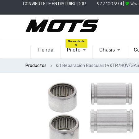
CONVIERTETE EN DISTRIBUIDOR
📞
972 100 974 |
💬
Wha
Novedade
s
Tienda
Piloto
Chasis
Co
Productos
Kit Reparacion Basculante KTM/HQV/GA