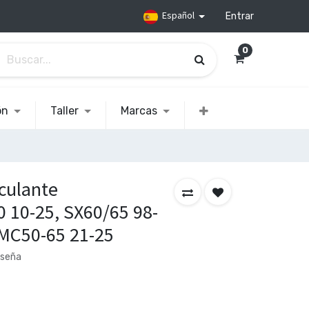
Español
Entrar
0
ón
Taller
Marcas
culante
10-25, SX60/65 98-
 MC50-65 21-25
eseña