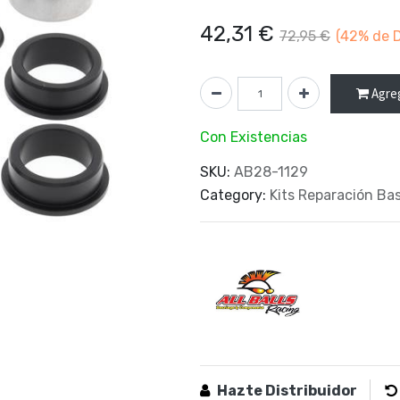
42,31
€
72,95
€
(42%
de D
Agreg
Con Existencias
SKU:
AB28-1129
Category:
Kits Reparación Ba
Hazte Distribuidor