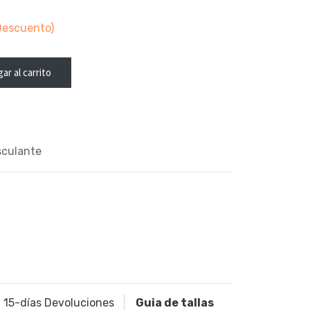
escuento)
ar al carrito
sculante
15
-días Devoluciones
Guia de tallas