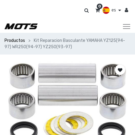
0
es
Productos
Kit Reparacion Basculante YAMAHA YZ125(94-
97) WR250(94-97) YZ250(93-97)