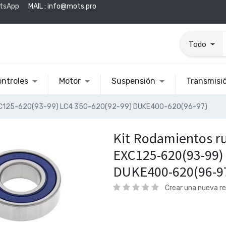
tsApp
MAIL :
info@mots.pro
Todo
ntroles
Motor
Suspensión
Transmisi
 EXC125-620(93-99) LC4 350-620(92-99) DUKE400-620(96-97)
Kit Rodamientos r
EXC125-620(93-99) 
DUKE400-620(96-9
Crear una nueva r