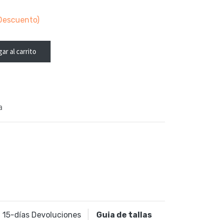
Descuento)
ar al carrito
a
15
-días Devoluciones
Guia de tallas