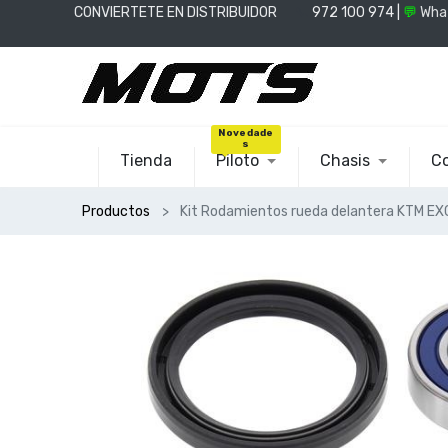
CONVIERTETE EN DISTRIBUIDOR
📞
972 100 974 |
💬
Wha
Novedade
s
Tienda
Piloto
Chasis
Co
Productos
Kit Rodamientos rueda delantera KTM