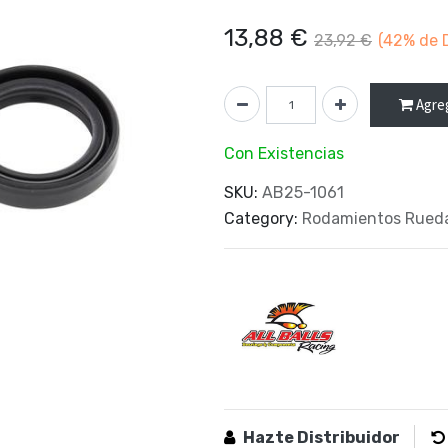
13,88
€
23,92
€
(42%
de 
Agreg
Con Existencias
SKU:
AB25-1061
Category:
Rodamientos Rued
Hazte Distribuidor