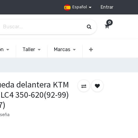
Español
Entrar
0
ón
Taller
Marcas
ueda delantera KTM
LC4 350-620(92-99)
7)
eseña