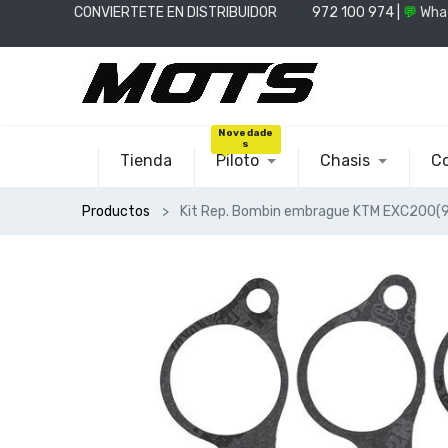
CONVIERTETE EN DISTRIBUIDOR
📞
972 100 974 |
💬
Wha
Novedade
s
Tienda
Piloto
Chasis
Co
Productos
Kit Rep. Bombin embrague KTM EXC200