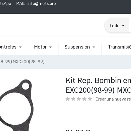
tsApp
MAIL :
info@mots.pro
Todo
ntroles
Motor
Suspensión
Transmisi
(98-99) MXC200(98-99)
Kit Rep. Bombin 
EXC200(98-99) MXC
Crear una nueva r