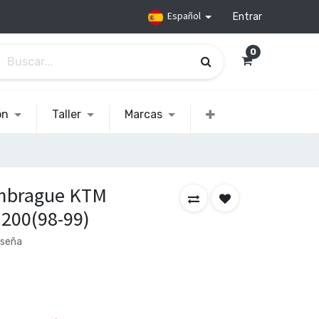
Español
Entrar
0
ón
Taller
Marcas
embrague KTM
200(98-99)
eseña