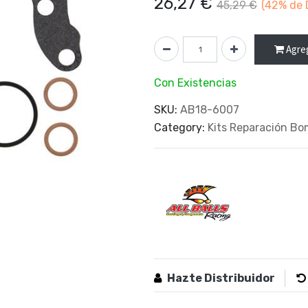
26,27
€
45,29
€
(42%
de 
Agreg
Con Existencias
SKU:
AB18-6007
Category:
Kits Reparación B
Hazte Distribuidor