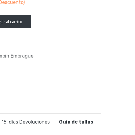
Descuento)
ar al carrito
ombin Embrague
15
-días Devoluciones
Guia de tallas