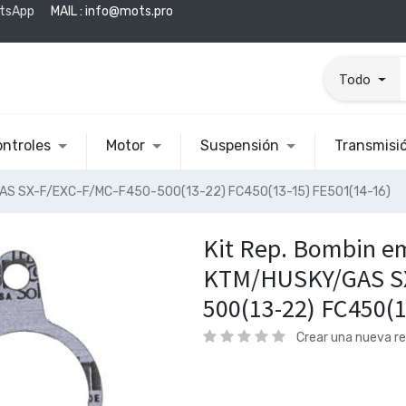
tsApp
MAIL :
info@mots.pro
Todo
ntroles
Motor
Suspensión
Transmisi
AS SX-F/EXC-F/MC-F450-500(13-22) FC450(13-15) FE501(14-16)
Kit Rep. Bombin e
KTM/HUSKY/GAS SX
500(13-22) FC450(1
Crear una nueva r