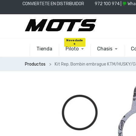
CONVIERTETE EN DISTRIBUIDOR
📞
972 100 974 |
💬
Wha
Novedade
s
Tienda
Piloto
Chasis
Co
Productos
Kit Rep. Bombin embrague KTM/HUSKY/G