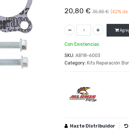
20,80
€
35,85
€
(42%
de 
Agreg
Con Existencias
SKU:
AB18-6003
Category:
Kits Reparación B
Hazte Distribuidor