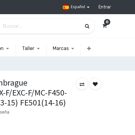
Español
Entrar
0
ón
Taller
Marcas
mbrague
-F/EXC-F/MC-F450-
3-15) FE501(14-16)
eseña