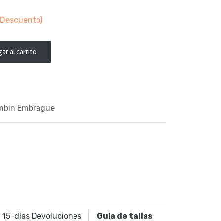
Descuento)
ar al carrito
ombin Embrague
15
-días Devoluciones
Guia de tallas