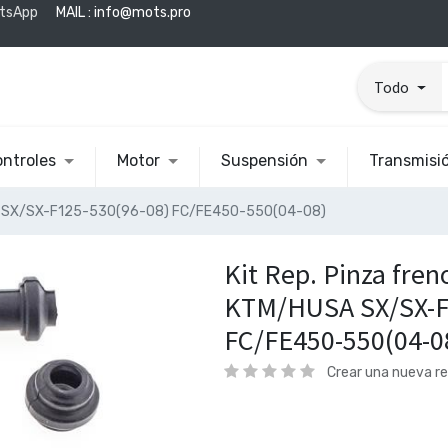
tsApp
MAIL :
info@mots.pro
Todo
ntroles
Motor
Suspensión
Transmisi
USA SX/SX-F125-530(96-08) FC/FE450-550(04-08)
Kit Rep. Pinza fren
KTM/HUSA SX/SX-F
FC/FE450-550(04-0
Crear una nueva r