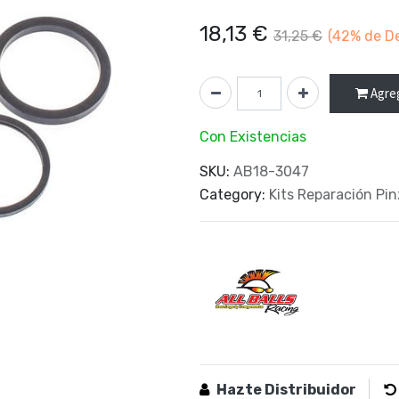
18,13
€
31,25
€
(42%
de D
Agreg
Con Existencias
SKU:
AB18-3047
Category:
Kits Reparación Pi
Hazte Distribuidor