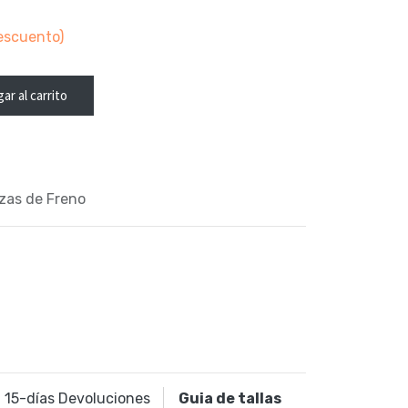
escuento)
ar al carrito
nzas de Freno
15
-días Devoluciones
Guia de tallas