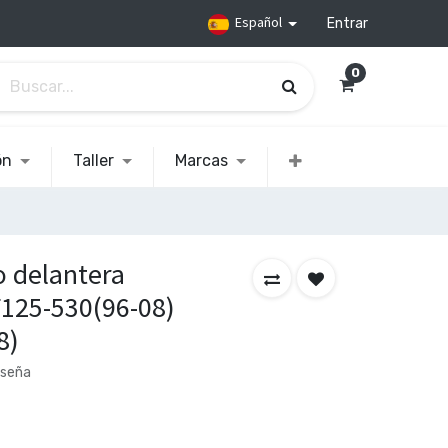
Español
Entrar
0
ón
Taller
Marcas
o delantera
125-530(96-08)
8)
eseña