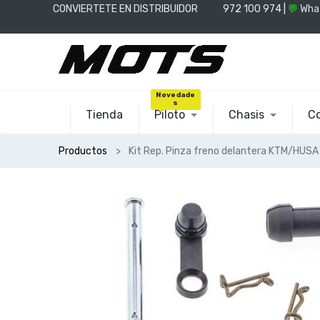
CONVIERTETE EN DISTRIBUIDOR
📞
972 100 974 |
💬
Wha
Novedade
s
Tienda
Piloto
Chasis
Co
Productos
Kit Rep. Pinza freno delantera KTM/H