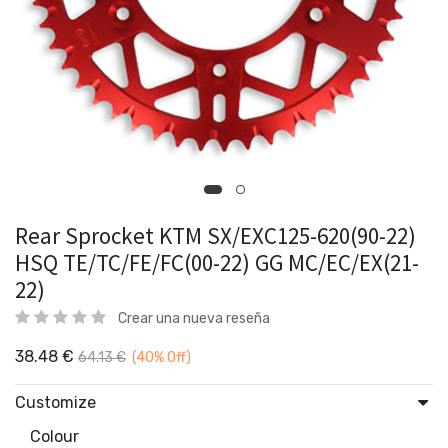
Rear Sprocket KTM SX/EXC125-620(90-22)
HSQ TE/TC/FE/FC(00-22) GG MC/EC/EX(21-
22)
Crear una nueva reseña
38.48
€
64.13
€
(40%
Off)
Customize
Colour