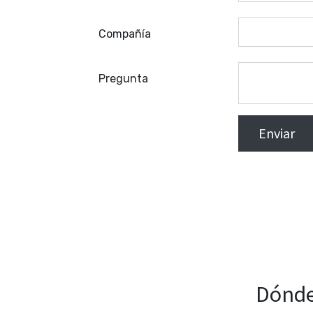
Compañía
Pregunta
Enviar
Motin
C/. Vilablareix, s/
(Gerona)
Goo
Dónde