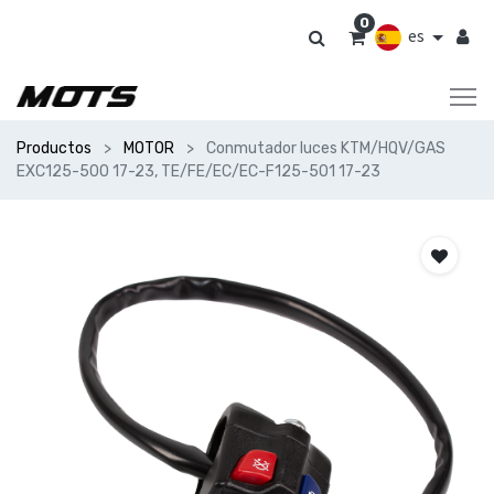
0
es
Productos
MOTOR
Conmutador luces KTM/HQV/GAS
EXC125-500 17-23, TE/FE/EC/EC-F125-501 17-23